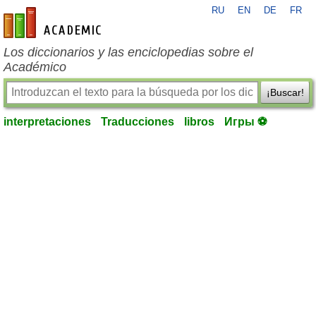
RU
EN
DE
FR
es-academic.com
Los diccionarios y las enciclopedias sobre el
Académico
¡Buscar!
interpretaciones
Traducciones
libros
Игры ⚽