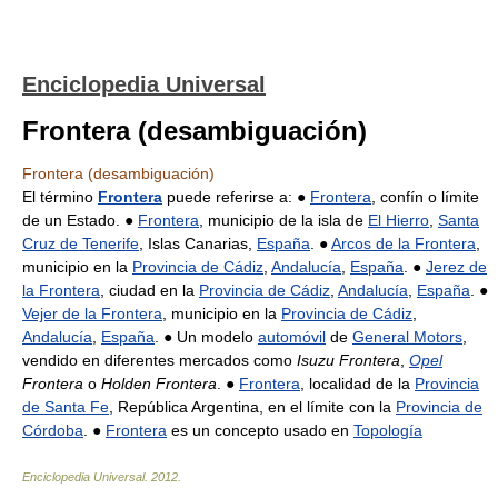
Enciclopedia Universal
Frontera (desambiguación)
Frontera (desambiguación)
El término
Frontera
puede referirse a: ●
Frontera
, confín o límite
de un Estado. ●
Frontera
, municipio de la isla de
El Hierro
,
Santa
Cruz de Tenerife
, Islas Canarias,
España
. ●
Arcos de la Frontera
,
municipio en la
Provincia de Cádiz
,
Andalucía
,
España
. ●
Jerez de
la Frontera
, ciudad en la
Provincia de Cádiz
,
Andalucía
,
España
. ●
Vejer de la Frontera
, municipio en la
Provincia de Cádiz
,
Andalucía
,
España
. ● Un modelo
automóvil
de
General Motors
,
vendido en diferentes mercados como
Isuzu Frontera
,
Opel
Frontera
o
Holden Frontera
. ●
Frontera
, localidad de la
Provincia
de Santa Fe
, República Argentina, en el límite con la
Provincia de
Córdoba
. ●
Frontera
es un concepto usado en
Topología
Enciclopedia Universal
.
2012
.