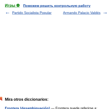
Игры ⚽
Поможем решить контрольную работу
Partido Socialista Popular
Armando Palacio Valdés
Mira otros diccionarios:
Frontera (desambiguación)
— Frontera puede referirse a: